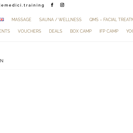
demedici.training
MASSAGE
SAUNA / WELLNESS
QMS – FACIAL TREA
ENTS
VOUCHERS
DEALS
BOX CAMP
IFP CAMP
YO
EN