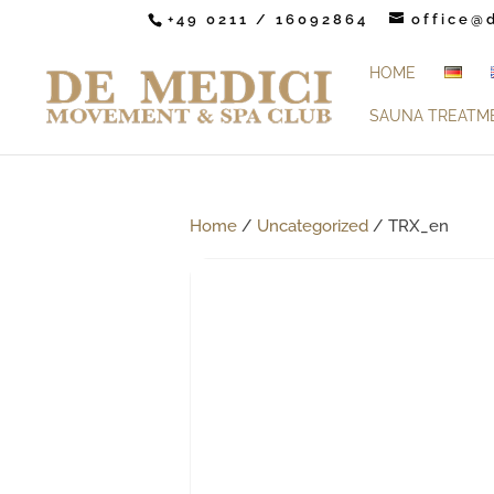
+49 0211 / 16092864
office@
HOME
SAUNA TREATM
Home
/
Uncategorized
/ TRX_en