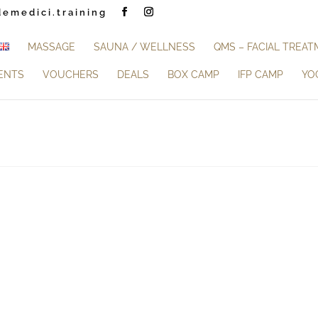
demedici.training
MASSAGE
SAUNA / WELLNESS
QMS – FACIAL TREA
ENTS
VOUCHERS
DEALS
BOX CAMP
IFP CAMP
YO